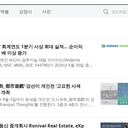
지역별
상장사
사진
7 회계연도 1분기 사상 최대 실적… 순이익
두 배 이상 증가
인 베단타 알루미늄 메탈 리미티드(Vedanta
ed, NSE: VAML, BSE: 544780)가 2026년 6월 30일 종료
을 발표했다. 이번 실적은 인적분할 이후 독...
희_都市遊戲’·강선미 개인전 ‘고요한 사색
’ 개최
 9월 3일까지 윤세열 개인전 ‘도시유희_都市遊戲’와 강
anquil Thoughts’를 진행한다. 3층과 4층의 전시 공
은 각기 독립적인 작업 세계를 유...
중개회사 Ronival Real Estate, eXp