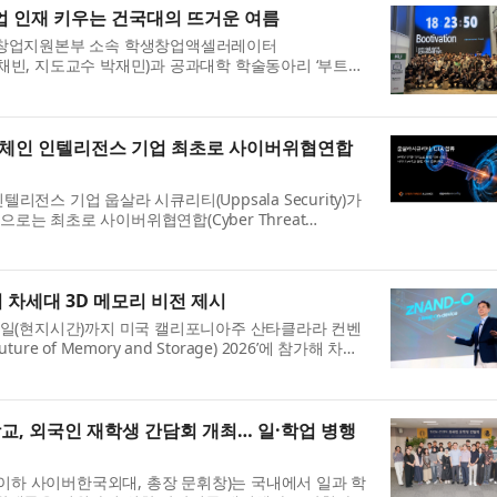
창업 인재 키우는 건국대의 뜨거운 여름
 창업지원본부 소속 학생창업액셀러레이터
장 우채빈, 지도교수 박재민)과 공과대학 학술동아리 ‘부트사
도교수 김원준), 창업지원본부(본부장 배성준)...
록체인 인텔리전스 기업 최초로 사이버위협연합
전스 기업 웁살라 시큐리티(Uppsala Security)가
는 최초로 사이버위협연합(Cyber Threat
회원(Affiliate Member)으로 가입했다고 밝혔다...
서 차세대 3D 메모리 비전 제시
6일(현지시간)까지 미국 캘리포니아주 산타클라라 컨벤
re of Memory and Storage) 2026’에 참가해 차세
BM과 zNAND-O의 목업(Mock-up)을 업계...
, 외국인 재학생 간담회 개최… 일·학업 병행
하 사이버한국외대, 총장 문휘창)는 국내에서 일과 학