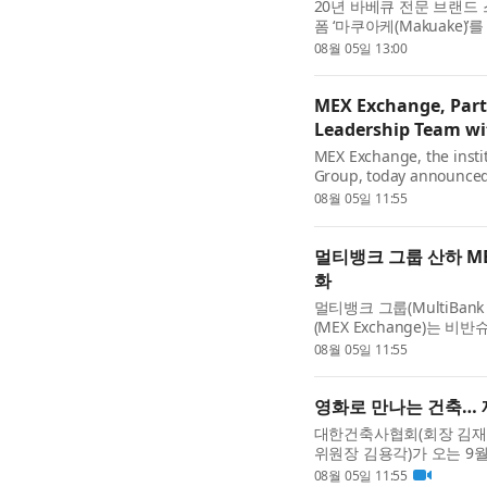
20년 바베큐 전문 브랜드 
폼 ‘마쿠아케(Makuake)’
선보이며 일본 시장 공략에
08월 05일 13:00
MEX Exchange, Part
Leadership Team w
MEX Exchange, the instit
Group, today announce
Senior Director, reinfor
08월 05일 11:55
멀티뱅크 그룹 산하 M
화
멀티뱅크 그룹(MultiBan
(MEX Exchange)는 비
했다고 발표했다. 이번 인사
08월 05일 11:55
영화로 만나는 건축…
대한건축사협회(회장 김재록
위원장 김용각)가 오는 9
14편을 공개했다. 올해 영
08월 05일 11:55