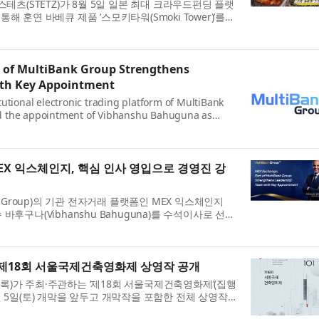
스테츠(STETZ)가 8월 5일 일본 최대 크라우드펀딩 플랫
를 통해 훈연 바베큐 제품 ‘스모키타워(Smoki Tower)’를
 본격적으로 나선다고 밝혔다. 이...
 of MultiBank Group Strengthens
ith Key Appointment
utional electronic trading platform of MultiBank
d the appointment of Vibhanshu Bahuguna as
cing the company's commitment to building a wo...
EX 익스체인지, 핵심 인사 영입으로 경영진 강
k Group)의 기관 전자거래 플랫폼인 MEX 익스체인지
반슈 바후구나(Vibhanshu Bahuguna)를 수석이사로 선임
는 글로벌 기관 대상 사업과 기술 역량을 확...
 제18회 서울국제건축영화제 상영작 공개
)가 주최·주관하는 ‘제18회 서울국제건축영화제’(집행
월 5일(토) 개막을 앞두고 개막작을 포함한 전체 상영작
화제에서는 12개국 14편의 작품이...