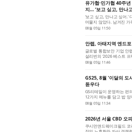
유가협·민가협 40주년
지… ‘보고 싶고, 만
‘보고 싶고, 만나고 싶어.
머물지 않았다. 남겨진 
지켜왔다. 그들의 기다림과
08월 05일 11:50
안랩, 아태지역 엔드포
글로벌 통합보안 기업 안랩
설리번의 ‘2026 베스트 프랙티
시아·태평양 엔드포인트 보안
08월 05일 11:46
GS25, 8월 '이달의 
돋우다
GS리테일이 운영하는 편의
12가지 메뉴를 담고 밥 양
다. GS25의 ‘이달의 도시락
08월 05일 11:34
2026년 서울 CBD 
쿠시먼앤드웨이크필드 코리아(C
장의 노후화와 자산 경쟁력