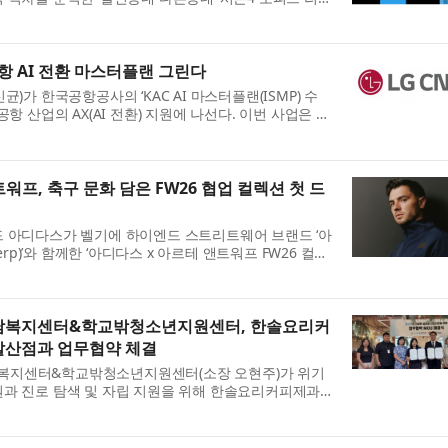
고서는 쿠시먼앤드웨이크필드가 독점 ...
 공항 AI 전환 마스터플랜 그린다
 현신균)가 한국공항공사의 ‘KAC AI 마스터플랜(ISMP) 수
공항 산업의 AX(AI 전환) 지원에 나선다. 이번 사업은 김
개 공항 운영 전반에 AI를 적용하...
워프, 축구 문화 담은 FW26 협업 컬렉션 첫 드
드 아디다스가 벨기에 하이엔드 스트리트웨어 브랜드 ‘아
erp)’와 함께한 ‘아디다스 x 아르테 앤트워프 FW26 컬렉
 아디다스와 아르테 앤트워프는 ...
담복지센터&학교밖청소년지원센터, 한솔요리커
산점과 업무협약 체결
복지센터&학교밖청소년지원센터(소장 오현주)가 위기
원과 진로 탐색 및 자립 지원을 위해 한솔요리커피제과
사 이서욱)과 협업을 위한 업무협약을...