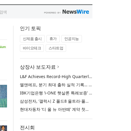
인기 토픽
신제품 출시
휴가
인공지능
바이오테크
스타트업
상장사 보도자료
L&F Achieves Record-High Quarterly Shipments, Begins LFP Supply for North American ESS in Q3 Advancing its Two-Track NCM and LFP Growth Strategy
엘앤에프, 분기 최대 출하 실적 기록… 3분기 북미 ESS향 LFP 공급 착수 NCM+LFP ‘2-Track’ 성장 전략 실현
IBK기업은행 ‘i-ONE 햇살론 특례보증’ 출시
삼성전자, ‘갤럭시 Z 폴드8 울트라·폴드8·플립8’과 ‘갤럭시 워치 울트라2·워치9’ 국내 공식 출시
현대자동차 ‘디 올 뉴 아반떼’ 계약 첫날 1만 대 돌파
전시회