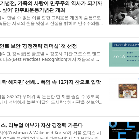
 기념전, 가족의 사랑이 민주주의 역사가 되기까
나고 싶어’ 민주화운동기념관 개최
’ 다시 만날 수 없는 이를 향한 그리움은 개인의 슬픔으로
가족들은 서로의 손을 맞잡고 진실을 밝히며 민주주의를
 실천은 어느덧 민주주의를 지...
인트 보안 ‘경쟁전략 리더십’ 첫 선정
(대표 강석균)은 글로벌 시장조사 기관 프로스트 앤드
스(Best Practices Recognition)’에서 처음으로 아
 부문 ‘경쟁전략 리더십(Compet...
도시락 혜자편’ 선봬… 폭염 속 12가지 찬으로 입맛
점 GS25가 무더위 속 든든한 한 끼를 즐길 수 있도록
까지 넉넉하게 늘린 ‘이달의 도시락 : 혜자편’을 선보인
’은 매월 첫째 주 콘셉트를 정해 ...
오피스, 리뉴얼 여부가 자산 경쟁력 가른다
ushman & Wakefield Korea)가 서울 오피스 시
 격차를 분석한 ‘알던동네 다른동네’ 시즌4 오피스 리뉴