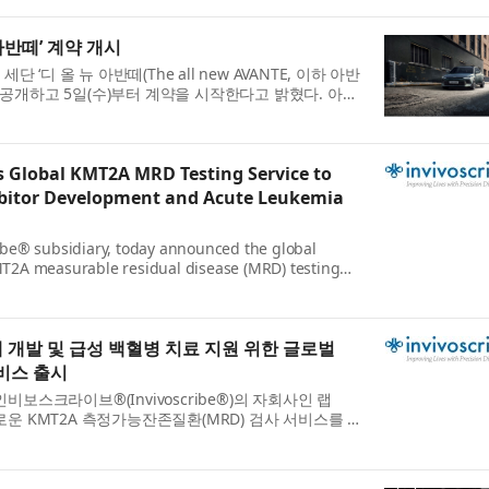
아반떼’ 계약 개시
‘디 올 뉴 아반떼(The all new AVANTE, 이하 아반
 공개하고 5일(수)부터 계약을 시작한다고 밝혔다. 아반
세대 완전변경 모델로, △정교한 ...
Global KMT2A MRD Testing Service to
bitor Development and Acute Leukemia
be® subsidiary, today announced the global
KMT2A measurable residual disease (MRD) testing
ive digital PCR service is available to heal...
제 개발 및 급성 백혈병 치료 지원 위한 글로벌
서비스 출시
인비보스크라이브®(Invivoscribe®)의 자회사인 랩
새로운 KMT2A 측정가능잔존질환(MRD) 검사 서비스를 전
다. 고감도 디지털 PCR 기반의 이 서비스는 랩PMM