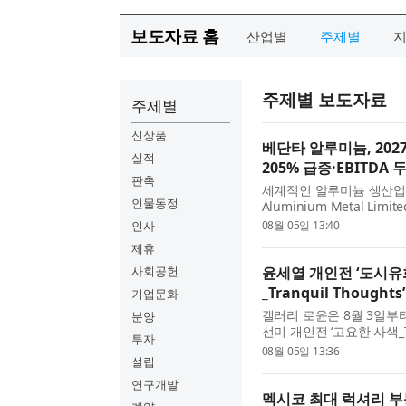
보도자료 홈
산업별
주제별
주제별 보도자료
주제별
신상품
베단타 알루미늄, 202
실적
205% 급증·EBITDA 
판촉
세계적인 알루미늄 생산업체
인물동정
Aluminium Metal Limit
분기의 사상 최대 재무 실적
인사
08월 05일 13:40
제휴
사회공헌
윤세열 개인전 ‘도시유
_Tranquil Thoughts
기업문화
갤러리 로윤은 8월 3일부터
분양
선미 개인전 ‘고요한 사색_Tr
투자
간에서 펼쳐지는 두 개인전
08월 05일 13:36
설립
연구개발
멕시코 최대 럭셔리 부동산 