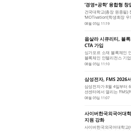
‘경영+공학’ 융합형 
건국대학교(총장 원종필)
‘MOTivation’(학생회
차원’(학생회장 김용진, 지
08월 05일 11:19
웁살라 시큐리티, 블
CTA 가입
싱가포르 소재 블록체인 인텔리
블록체인 인텔리전스 기업으로
Alliance, CTA)의 제휴 
08월 05일 11:10
삼성전자, FMS 2026
삼성전자가 8월 4일부터 
션센터에서 열리는 ‘FMS(Futu
대 3D 메모리 아키텍처인 zH
08월 05일 11:07
사이버한국외국어대학교
지원 강화
사이버한국외국어대학교(이