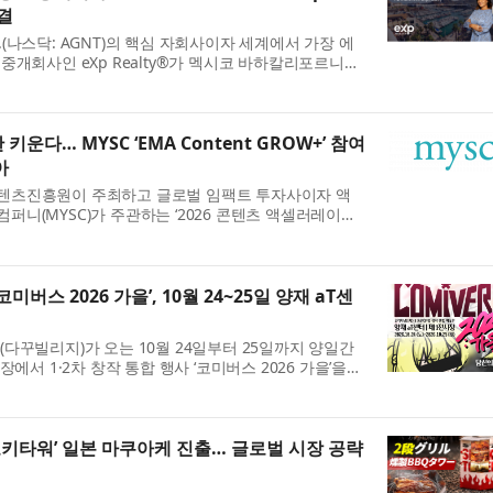
체결
, Inc.(나스닥: AGNT)의 핵심 자회사이자 세계에서 가장 에
중개회사인 eXp Realty®가 멕시코 바하칼리포르니아
Sur) 지역에서 거래 건수 기준 1위 부동산 ...
 키운다… MYSC ‘EMA Content GROW+’ 참여
아
츠진흥원이 주최하고 글로벌 임팩트 투자사이자 액
니(MYSC)가 주관하는 ‘2026 콘텐츠 액셀러레이터
A Content GROW+’ 참여 기업들이 올 6~...
코미버스 2026 가을’, 10월 24~25일 양재 aT센
다꾸빌리지)가 오는 10월 24일부터 25일까지 양일간
에서 1·2차 창작 통합 행사 ‘코미버스 2026 가을’을
지널 창작과 2차 창작을 한자리에서...
모키타워’ 일본 마쿠아케 진출… 글로벌 시장 공략