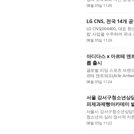
얼편을 발표했다. 이번 보
08월 05일 11:26
LG CNS, 전국 14개
LG CNS(064400, 대표
립’ 사업을 수주하며 국내 
포, 김해, 제주 등 전국 14
08월 05일 11:26
아디다스 x 아르테 앤트
롭 출시
글로벌 리딩 스포츠 브랜
르테 앤트워프(Arte Antw
션’의 첫 드롭을 공개했다.
08월 05일 11:24
서울 강서구청소년상
피제과제빵아카데미 발
서울시 강서구청소년상담
청소년의 심리·정서적 지
제빵아카데미 발산점(대표이
08월 05일 11:22