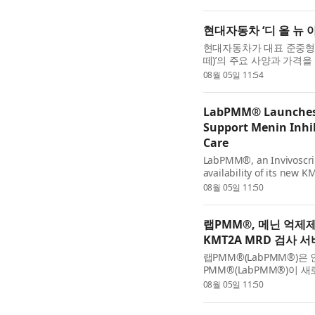
현대자동차 ‘디 올 뉴 
현대자동차가 대표 준중형 세단 
떼)’의 주요 사양과 가격을
떼는 6년 만에 선보이는 8
08월 05일 11:54
LabPMM® Launches 
Support Menin Inhi
Care
LabPMM®, an Invivoscri
availability of its new 
service. The highly sensit
08월 05일 11:50
랩PMM®, 메닌 억제
KMT2A MRD 검사 
랩PMM®(LabPMM®)은 
PMM®(LabPMM®)이 
세계에서 제공한다고 발표했
08월 05일 11:50
의 ...