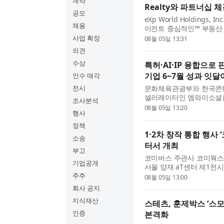
계약
Realty와 파트너십 
공모
eXp World Holdings
채용
이전트 중심적인™ 부동산 
수르(Baja California 
사업 확장
08월 05일 13:31
의견
수상
특허·AI·IP 융합으로 판
기업 6~7월 성과 잇달
인수 매각
전시
문화체육관광부와 한국콘텐
셀러레이터인 엠와이소셜컴퍼
조사분석
연계지원 프로그램: 2026 EM
08월 05일 13:20
행사
정책
1·2차 창작 통합 행사 ‘
소송
터서 개최
부고
코미버스 주관사 코미웍스(
기업공개
서울 양재 aT센터 제1전시장
개최한다. 코미버스는 오리
주주
08월 05일 13:00
회사 공지
지식재산
스테츠, 훈제박스 ‘스
인증
본격화