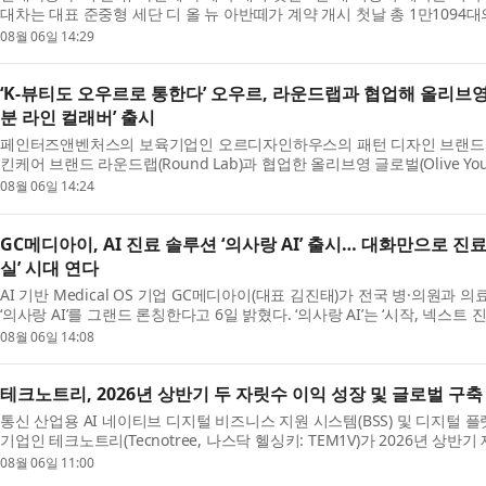
대차는 대표 준중형 세단 디 올 뉴 아반떼가 계약 개시 첫날 총 1만1094
다. 이...
08월 06일 14:29
‘K-뷰티도 오우르로 통한다’ 오우르, 라운드랩과 협업해 올리브영
분 라인 컬래버’ 출시
페인터즈앤벤처스의 보육기업인 오르디자인하우스의 패턴 디자인 브랜드 ‘오
킨케어 브랜드 라운드랩(Round Lab)과 협업한 올리브영 글로벌(Olive Y
다. 이번 협업...
08월 06일 14:24
GC메디아이, AI 진료 솔루션 ‘의사랑 AI’ 출시… 대화만으로 진
실’ 시대 연다
AI 기반 Medical OS 기업 GC메디아이(대표 김진태)가 전국 병·의원과 
‘의사랑 AI’를 그랜드 론칭한다고 6일 밝혔다. ‘의사랑 AI’는 ‘시작, 넥스트
시...
08월 06일 14:08
테크노트리, 2026년 상반기 두 자릿수 이익 성장 및 글로벌 구
통신 산업용 AI 네이티브 디지털 비즈니스 지원 시스템(BSS) 및 디지털 
기업인 테크노트리(Tecnotree, 나스닥 헬싱키: TEM1V)가 2026년 상
리는 모든 ...
08월 06일 11:00