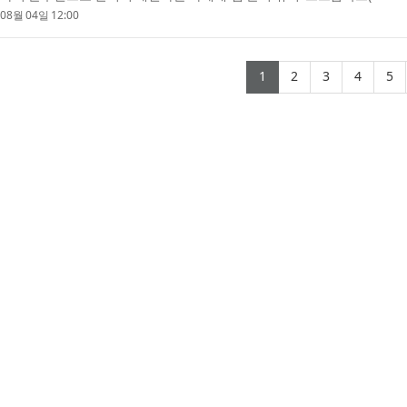
밝혔다. ...
08월 04일 12:00
(current)
(current)
(current)
(curr
(
1
2
3
4
5