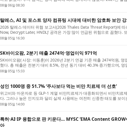
솔루션 ‘...
08월 06일 08:30
탈레스, AI 및 포스트 양자 컴퓨팅 시대에 대비한 암호화 보안 
2026 탈레스 데이터 위협 보고서(2026 Thales Data Threat Report)에 따
Now, Decrypt Later, HNDL)’ 공격은 가장 많이 언급된 위험으로 꼽혔
대비해 양자...
08월 05일 16:30
SK바이오팜, 2분기 매출 2474억·영업이익 971억
SK바이오팜( 사장: 이동훈)이 2026년 2분기 연결 기준 매출 2474억원,
혔다. 총 매출은 전분기 대비 8.5%, 전년 동기 대비 40.3% 증가했으며, 
동기 대...
08월 05일 15:33
성인 1000명 중 51.7% ‘주사보다 먹는 비만 치료제 더 선호’
위고비와 마운자로 등 GLP-1 계열 비만치료제가 대중화되면서 비만치료제
다. 그러나 높은 인지도와 달리 실제 사용에는 여전히 신중한 태도를 보이
다. 리서...
08월 05일 14:00
특허·AI·IP 융합으로 판 키운다… MYSC ‘EMA Content GRO
아