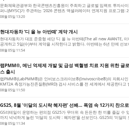
문화체육관광부와 한국콘텐츠진흥원이 주최하고 글로벌 임팩트 투자사
퍼니(MYSC)가 주관하는 ‘2026 콘텐츠 액셀러레이터 연계지원 프로그램: 2026
기업들이 올 6~...
08월 05일 13:20
현대자동차 ‘디 올 뉴 아반떼’ 계약 개시
현대자동차가 대표 준중형 세단 ‘디 올 뉴 아반떼(The all new AVANTE,
공개하고 5일(수)부터 계약을 시작한다고 밝혔다. 아반떼는 6년 만에 선보
정교한 ...
08월 05일 11:54
랩PMM®, 메닌 억제제 개발 및 급성 백혈병 치료 지원 위한 글로
스 출시
랩PMM®(LabPMM®)은 인비보스크라이브®(Invivoscribe®)의 자회사
KMT2A 측정가능잔존질환(MRD) 검사 서비스를 전 세계에서 제공한다고 발
반의 이 서비스는 랩PMM의 ...
08월 05일 11:50
GS25, 8월 '이달의 도시락 혜자편’ 선봬… 폭염 속 12가지 찬으
GS리테일이 운영하는 편의점 GS25가 무더위 속 든든한 한 끼를 즐길 수 
까지 넉넉하게 늘린 ‘이달의 도시락 : 혜자편’을 선보인다. GS25의 ‘이달의
정해 ...
08월 05일 11:34