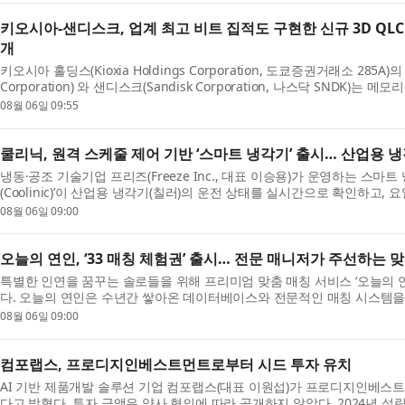
키오시아-샌디스크, 업계 최고 비트 집적도 구현한 신규 3D QL
개
키오시아 홀딩스(Kioxia Holdings Corporation, 도쿄증권거래소 285A)
Corporation) 와 샌디스크(Sandisk Corporation, 나스닥 SNDK)
(Future of Memory a...
08월 06일 09:55
쿨리닉, 원격 스케줄 제어 기반 ‘스마트 냉각기’ 출시… 산업용 
냉동·공조 기술기업 프리즈(Freeze Inc., 대표 이승용)가 운영하는 스마
(Coolinic)’이 산업용 냉각기(칠러)의 운전 상태를 실시간으로 확인하고,
동 운전할 수 ...
08월 06일 09:00
오늘의 연인, ‘33 매칭 체험권’ 출시… 전문 매니저가 주선하는 
특별한 인연을 꿈꾸는 솔로들을 위해 프리미엄 맞춤 매칭 서비스 ‘오늘의 연인
다. 오늘의 연인은 수년간 쌓아온 데이터베이스와 전문적인 매칭 시스템을 
조건 ...
08월 06일 09:00
컴포랩스, 프로디지인베스트먼트로부터 시드 투자 유치
AI 기반 제품개발 솔루션 기업 컴포랩스(대표 이원섭)가 프로디지인베스
다고 밝혔다. 투자 금액은 양사 협의에 따라 공개하지 않았다. 2024년 