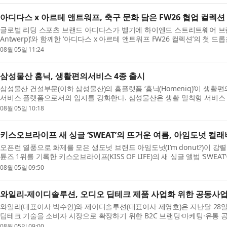
아디다스 x 아르테 앤트워프, 축구 문화 담은 FW26 협업 컬렉션
글로벌 리딩 스포츠 브랜드 아디다스가 벨기에 하이엔드 스트리트웨어 브랜드
Antwerp)’와 함께한 ‘아디다스 x 아르테 앤트워프 FW26 컬렉션’의 첫
앤트워프는 ...
08월 05일 11:24
삼성물산 홈닉, 생활편의서비스 4종 출시
삼성물산 건설부문(이하 삼성물산)의 홈플랫폼 ‘홈닉(Homeniq)’이 생활
서비스 플랫폼으로서의 입지를 강화한다. 삼성물산은 생활 밀착형 서비스 
의류수...
08월 05일 10:18
키스오브라이프 새 싱글 ‘SWEAT’의 뜨거운 여름, 아임도넛 컬
오픈런 열풍으로 화제를 모은 생도넛 브랜드 아임도넛(I’m donut?)이 
튠즈 1위를 기록한 키스오브라이프(KISS OF LIFE)의 새 싱글 앨범 ‘SWE
났다. 아...
08월 05일 09:50
와일리-제이디솔루션, 오디오 딥테크 제품 사업화 위한 공동사업
와일리(대표이사 박수인)와 제이디솔루션(대표이사 제영호)은 지난달 28
딥테크 기술을 소비자 시장으로 확장하기 위한 B2C 브랜딩·마케팅·유통 
밝혔다. 이...
08월 05일 09:00