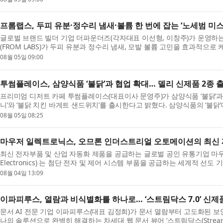
프롬랩스, 두피 유분·정수리 냄새·볼륨 한 번에 잡는 ‘노세범 미스
글로벌 브랜드 빌더 기업 더파운더즈(각자대표 이선형, 이창주)가 운영하
(FROM LABS)가 두피 유분과 정수리 냄새, 모발 볼륨 고민을 효과적으로
라이 샴...
08월 05일 09:00
투썸플레이스, 삼양식품 ‘불닭’과 협업 확대… 델리 신제품 2종 
프리미엄 디저트 카페 투썸플레이스(대표이사 문영주)가 삼양식품 ‘불닭’과
니’와 ‘불닭 치킨 바게트 샌드위치’를 출시한다고 밝혔다. 삼양식품의 ‘불닭
글로...
08월 05일 08:25
마우저 일렉트로닉스, 오므론 인더스트리얼 오토메이션의 최신 
최신 전자부품 및 산업 자동화 제품을 공급하는 글로벌 공인 유통기업 마우
Electronics) 는 첨단 전자 및 제어 시스템 부품을 공급하는 세계적 선
메이션(Omron I...
08월 04일 13:09
이파피루스, 열람과 비식별화를 하나로… ‘스트림닥스 7.0’ 신제
문서 AI 전문 기업 이파피루스(대표 김정희)가 문서 열람부터 고도화된 보
나의 솔루션으로 완벽히 해결하는 차세대 웹 문서 뷰어 ‘스트림닥스(StreamD