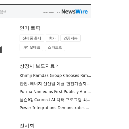
인기 토픽
신제품 출시
휴가
인공지능
에
바이오테크
스타트업
상장사 보도자료
Khimji Ramdas Group Chooses Rimini Street to Reduce SAP Support Costs, Protect 700+ Customizations and Reinvest Savings in Innovation
한전, 에너지 신산업 이끌 ‘한전기술지주’ 공식 출범
Purina Named as First Publicly Announced NIQ ConnectAI Charter Client
닐슨IQ, Connect AI 차터 프로그램 최초 고객사 ‘퓨리나’ 선정
Power Integrations Demonstrates World’s First 2200 V GaN Technology for Next-Era High-Voltage Power Systems
전시회