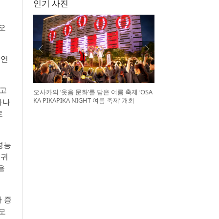
인기 사진
오
강연
지고
오사카의 ‘웃음 문화’를 담은 여름 축제 ‘OSA
KA PIKAPIKA NIGHT 여름 축제’ 개최
다나
로
성능
 귀
을
 증
모