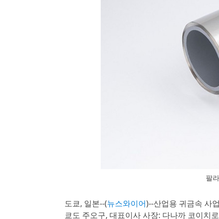
팔라
도쿄, 일본--(
뉴스와이어
)--산업용 귀금속 사업을
쿄도 주오구, 대표이사 사장: 다나까 코이치로