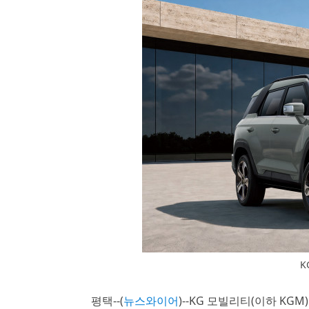
K
평택--(
뉴스와이어
)--KG 모빌리티(이하 KGM