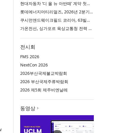
현대자동차 ‘디 올 뉴 아반떼’ 계약 첫날 1만 대 돌파
롯데에너지머티리얼즈, 2026년 2분기 실적 발표… 전분기 대비 매출 증대
쿠시먼앤드웨이크필드 코리아, 63빌딩 통합 MD·공간 전략 수립 과정과 구현 사례 소개
가온전선, 싱가포르 육상교통청 전력 케이블 첫 공급 계약
전시회
FMS 2026
NextCon 2026
2026부산국제불교박람회
2026 부산국제주류박람회
2026 제5회 제주비엔날레
동영상
w