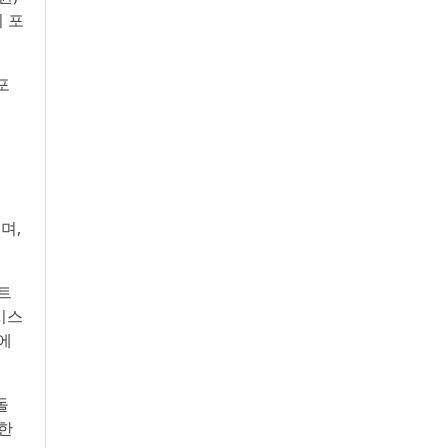
시 포
포
며,
트
시스
에
돌
양한