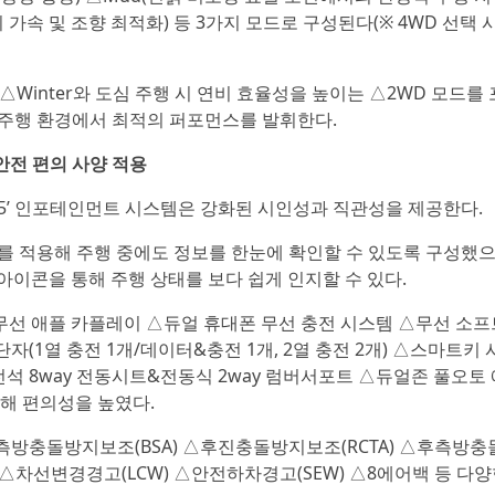
의 가속 및 조향 최적화) 등 3가지 모드로 구성된다(※ 4WD 선택 
t △Winter와 도심 주행 시 연비 효율성을 높이는 △2WD 모드를 
한 주행 환경에서 최적의 퍼포먼스를 발휘한다.
 안전 편의 사양 적용
 2.5’ 인포테인먼트 시스템은 강화된 시인성과 직관성을 제공한다.
I를 적용해 주행 중에도 정보를 한눈에 확인할 수 있도록 구성했으
아이콘을 통해 주행 상태를 보다 쉽게 인지할 수 있다.
선 애플 카플레이 △듀얼 휴대폰 무선 충전 시스템 △무선 소프
단자(1열 충전 1개/데이터&충전 1개, 2열 충전 2개) △스마트키 
전석 8way 전동시트&전동식 2way 럼버서포트 △듀얼존 풀오토 
용해 편의성을 높였다.
후측방충돌방지보조(BSA) △후진충돌방지보조(RCTA) △후측방충
 △차선변경경고(LCW) △안전하차경고(SEW) △8에어백 등 다