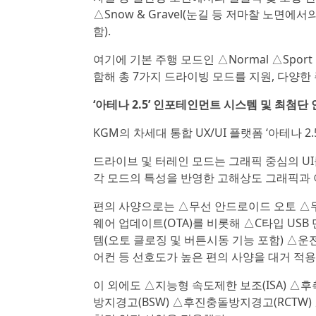
△Snow & Gravel(눈길 등 저마찰 노면에서
함).
여기에 기본 주행 모드인 △Normal △Spor
함해 총 7가지 드라이빙 모드를 지원, 다양
‘아테나 2.5’ 인포테인먼트 시스템 및 최첨단
KGM의 차세대 통합 UX/UI 플랫폼 ‘아테나
드라이브 및 터레인 모드는 그래픽 중심의 U
각 모드의 특성을 반영한 고해상도 그래픽과 
편의 사양으로는 △무선 안드로이드 오토 △무
웨어 업데이트(OTA)를 비롯해 △C타입 USB 
템(오토 클로징 및 버튼시동 기능 포함) △운
어컨 등 선호도가 높은 편의 사양을 대거 적
이 외에도 △지능형 속도제한 보조(ISA) △
방지경고(BSW) △후진충돌방지경고(RCTW)