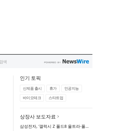
인기 토픽
신제품 출시
휴가
인공지능
바이오테크
스타트업
상장사 보도자료
삼성전자, ‘갤럭시 Z 폴드8 울트라·폴드8·플립8’과 ‘갤럭시 워치 울트라2·워치9’ 국내 공식 출시