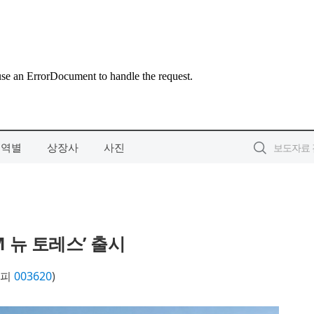
지역별
상장사
사진
M 뉴 토레스’ 출시
스피
003620
)